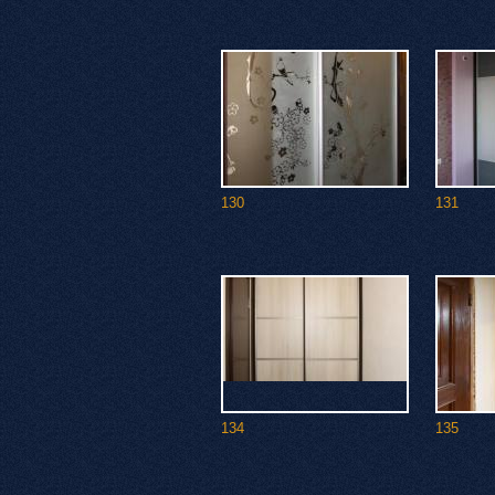
130
131
134
135