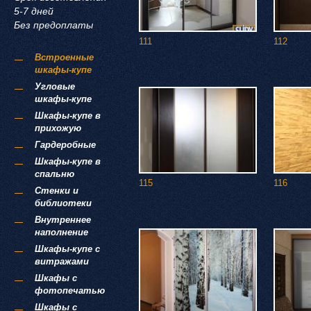
5-7 дней
Без предоплаты
111
112
Встроенные
шкафы-купе
Угловые
шкафы-купе
Шкафы-купе в
прихожую
Гардеробные
Шкафы-купе в
спальню
115
116
Стенки и
библиотеки
Внутреннее
наполнение
Шкафы-купе с
витражами
Шкафы с
фотопечатью
Шкафы с