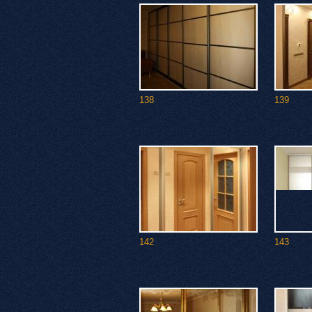
138
139
142
143