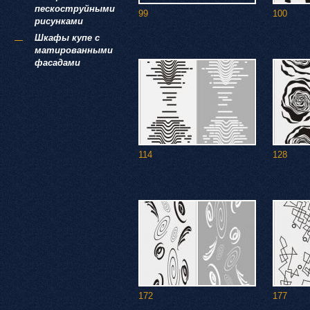
пескоструйными
99
100
рисунками
Шкафы купе с
матированными
фасадами
114
128
172
177