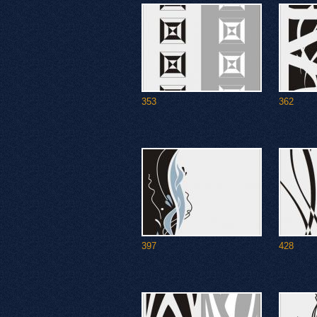
353
362
397
428