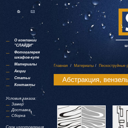
О компании
"СЛАЙДИ"
Фотогалерея
шкафов-купе
Материалы
Главная
Материалы
Пескоструйные 
Акции
Статьи
Абстракция, вензел
Контакты
Условия заказа:
Замер
Доставка
Сборка
Срок изготовления