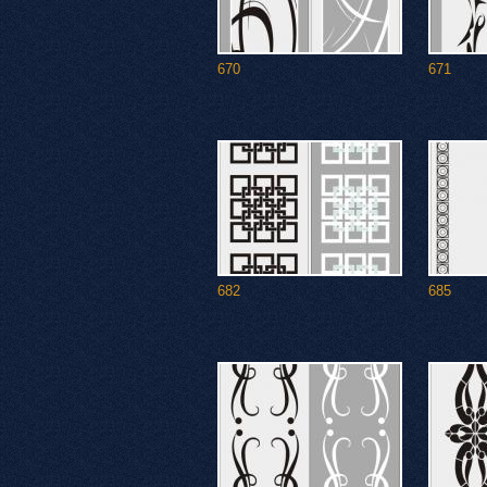
670
671
682
685