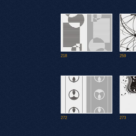
218
259
272
273