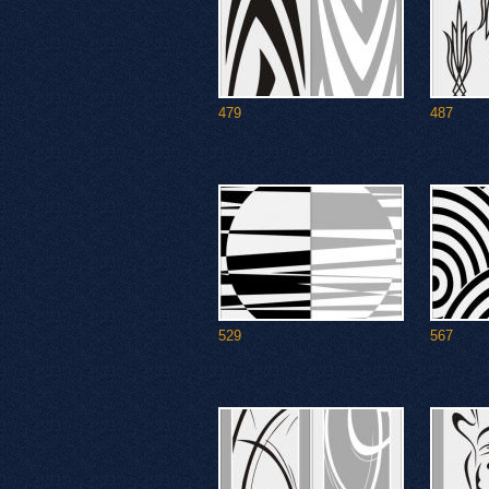
479
487
529
567